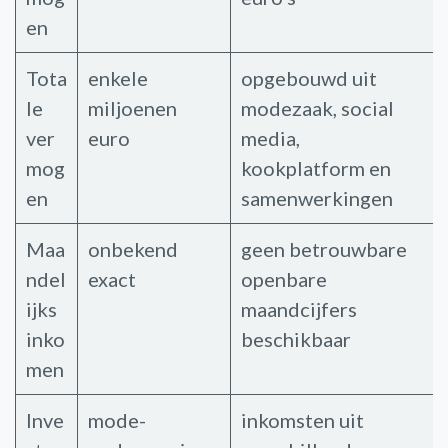
en
Tota
enkele
opgebouwd uit
le
miljoenen
modezaak, social
ver
euro
media,
mog
kookplatform en
en
samenwerkingen
Maa
onbekend
geen betrouwbare
ndel
exact
openbare
ijks
maandcijfers
inko
beschikbaar
men
Inve
mode-
inkomsten uit