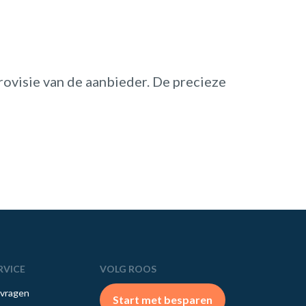
ovisie van de aanbieder. De precieze
RVICE
VOLG ROOS
 vragen
Start met besparen