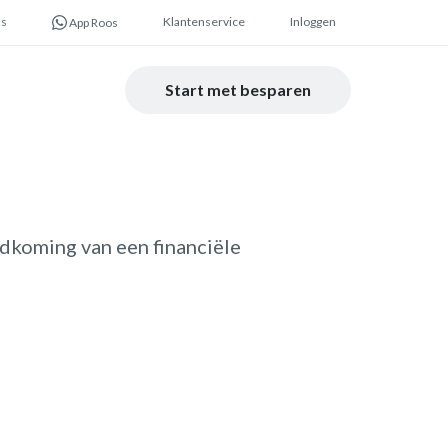
ns
Klantenservice
Inloggen
App Roos
Start met besparen
ndkoming van een financiële