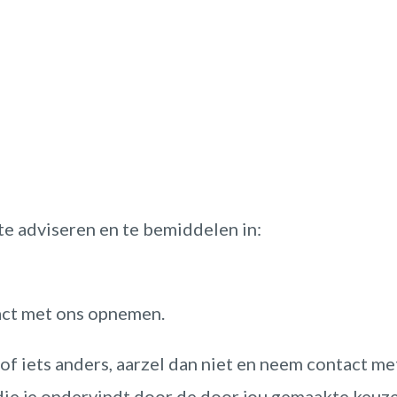
e adviseren en te bemiddelen in:
act met ons opnemen.
of iets anders, aarzel dan niet en neem contact m
ie je ondervindt door de door jou gemaakte keuzes