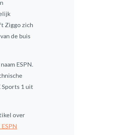
en
lijk
t Ziggo zich
 van de buis
e naam ESPN.
chnische
 Sports 1 uit
tikel over
r ESPN