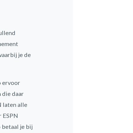
ullend
nnement
aarbij je de
o ervoor
 die daar
 laten alle
or ESPN
etaal je bij