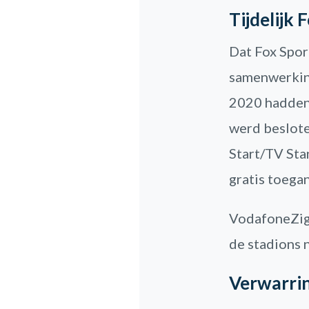
Tijdelijk 
Dat Fox Spor
samenwerking
2020 hadden
werd beslot
Start/TV Sta
gratis toega
VodafoneZigg
de stadions 
Verwarrin