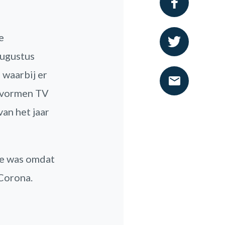
e
augustus
waarbij er
svormen TV
an het jaar
je was omdat
 Corona.