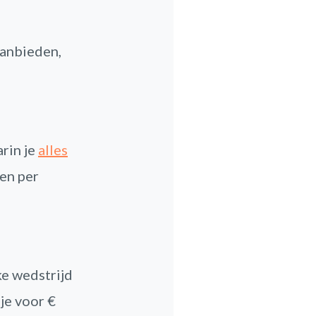
aanbieden,
rin je
alles
zen per
ke wedstrijd
je voor €