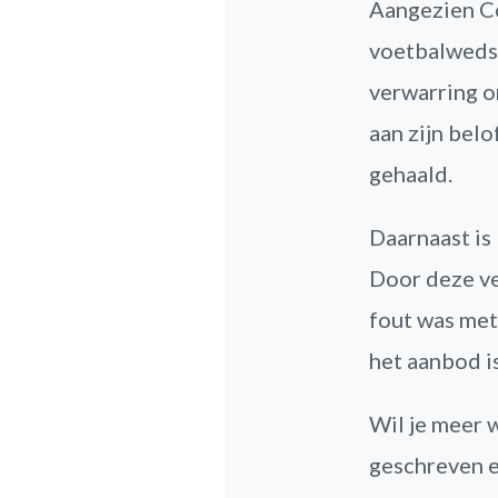
Aangezien Co
voetbalwedst
verwarring o
aan zijn bel
gehaald.
Daarnaast is
Door deze ve
fout was met
het aanbod i
Wil je meer 
geschreven e