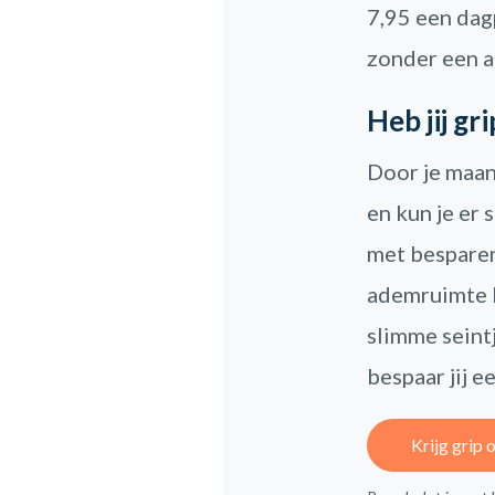
7,95 een dag
zonder een a
Heb jij gr
Door je maand
en kun je er 
met besparen 
ademruimte k
slimme seintj
bespaar jij e
Krijg grip 