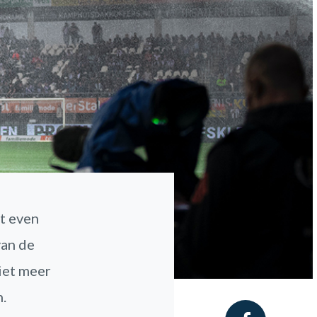
t even
van de
niet meer
n.