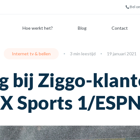
Bel o
Hoe werkt het?
Blog
Contact
Internet tv & bellen
3 min leestijd
19 januari 2021
 bij Ziggo-klant
X Sports 1/ESPN