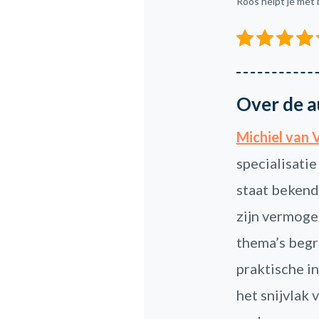
Roos helpt je met
Over de a
Michiel van 
specialisatie
staat bekend
zijn vermoge
thema’s begri
praktische in
het snijvlak