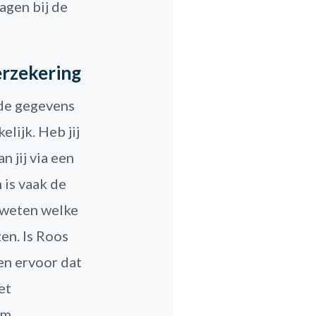
agen bij de
erzekering
j de gegevens
lijk. Heb jij
 jij via een
is vaak de
e weten welke
en. Is Roos
en ervoor dat
et
Om