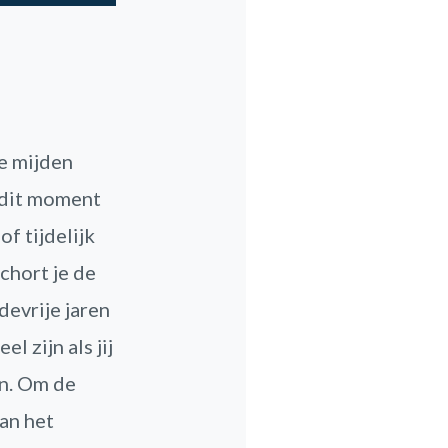
te mijden
p dit moment
f tijdelijk
chort je de
devrije jaren
l zijn als jij
en. Om de
van het