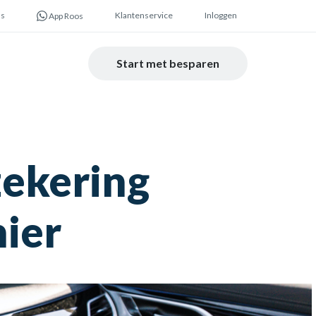
ns
Klantenservice
Inloggen
App Roos
Start met besparen
zekering
hier