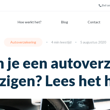
Bel o
Hoe werkt het?
Blog
Contact
Autoverzekering
4 min leestijd
5 augustus 2020
 je een autover
zigen? Lees het 