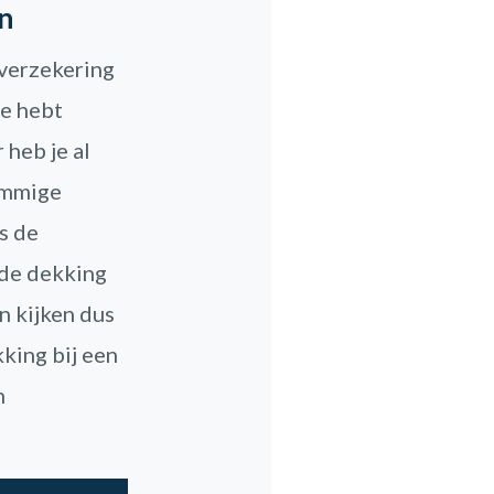
n
overzekering
de hebt
 heb je al
ommige
s de
 de dekking
n kijken dus
kking bij een
n