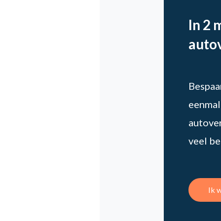
In 2 
auto
Bespaar
eenmali
autover
veel be
Ik 