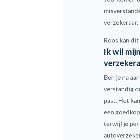
misverstande
verzekeraar.
Roos kan dit
Ik wil mi
verzeker
Ben je na aa
verstandig om
past. Het ka
een goedkope
terwijl je pe
autoverzeker