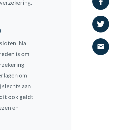
toverzekering.
n
sloten. Na
 reden is om
erzekering
verlagen om
 slechts aan
dit ook geldt
lezen en