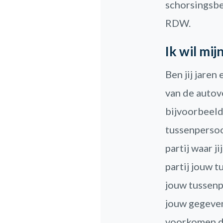
schorsingsbe
RDW.
Ik wil mi
Ben jij jaren
van de autov
bijvoorbeeld 
tussenpersoo
partij waar 
partij jouw 
jouw tussenp
jouw gegeven
voorkomen da