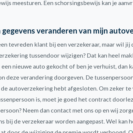
wijs meesturen. Een schorsingsbewijs kan je aanvr
jn gegevens veranderen van mijn autov
 een tevreden klant bij een verzekeraar, maar wil ji
erzekering tussendoor wijzigen? Dat kan heel makke
een nieuwe auto gekocht of ben je verhuist, dan kan
n deze verandering doorgeven. De tussenpersoon 
jij de autoverzekering hebt afgesloten. Om zeker t
tussenpersoon is, moet je goed het contract doorlez
ersoon? Neem dan contact met ons op en wij zorg
s bij de verzekeraar worden aangepast. Wel kan h
t door de wijziging de premie wordt verhoogd. 