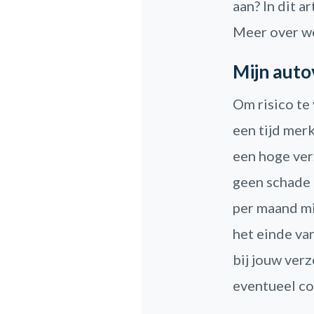
aan? In dit a
Meer over we
Mijn auto
Om risico te
een tijd merk
een hoge ver
geen schade 
per maand mi
het einde va
bij jouw ver
eventueel co