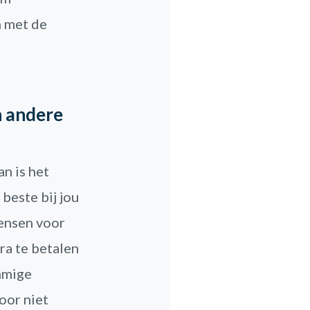
n met de
n andere
n is het
beste bij jou
wensen voor
ra te betalen
ommige
oor niet