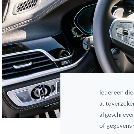
Iedereen die 
autoverzeker
afgeschreven
of gegevens 