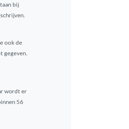
taan bij
schrijven.
je ook de
bt gegeven.
r wordt er
 binnen 56