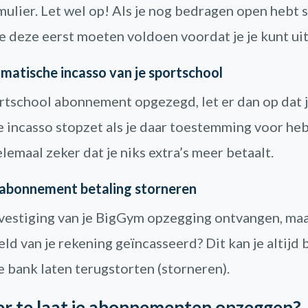
mulier. Let wel op! Als je nog bedragen open hebt s
e deze eerst moeten voldoen voordat je je kunt uit
matische incasso van je sportschool
ortschool abonnement opgezegd, let er dan op dat 
 incasso stopzet als je daar toestemming voor he
lemaal zeker dat je niks extra’s meer betaalt.
 abonnement betaling storneren
vestiging van je BigGym opzegging ontvangen, maa
ld van je rekening geïncasseerd? Dit kan je altijd
e bank laten terugstorten (storneren).
r te laat je abonnementen opzeggen?