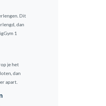
rlengen. Dit
erlengd, dan
BigGym 1
op je het
loten, dan
er apart.
n