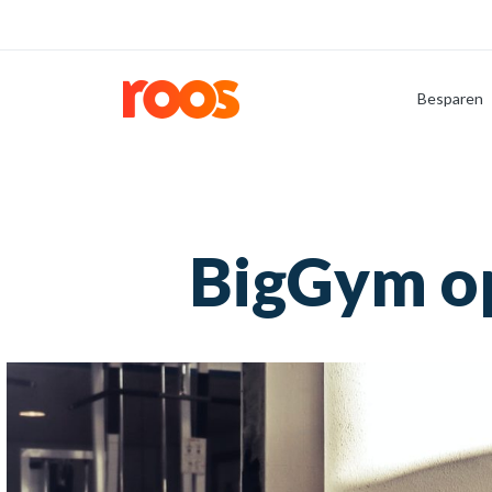
Besparen
BigGym op