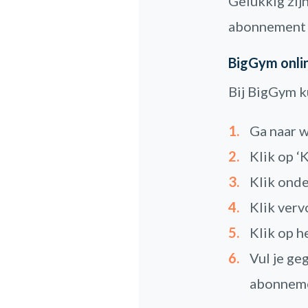
Gelukkig zij
abonnement ka
BigGym onli
Bij BigGym ku
Ga naar 
Klik op ‘
Klik ond
Klik verv
Klik op h
Vul je ge
abonneme