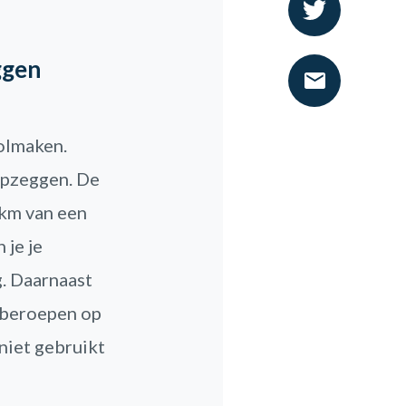
ggen
volmaken.
 opzeggen. De
0km van een
 je je
g. Daarnaast
e beroepen op
niet gebruikt