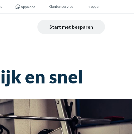
ns
Klantenservice
Inloggen
App Roos
Start met besparen
jk en snel