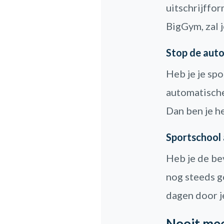
uitschrijffor
BigGym, zal j
Stop de auto
Heb je je sp
automatische
Dan ben je he
Sportschool
Heb je de be
nog steeds ge
dagen door j
Nooit mee