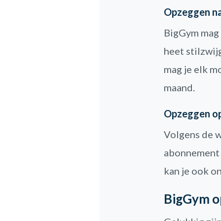
Opzeggen na
BigGym mag j
heet stilzwi
mag je elk m
maand.
Opzeggen op 
Volgens de w
abonnement h
kan je ook o
BigGym op