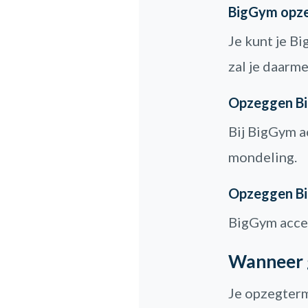
BigGym opze
Je kunt je B
zal je daarm
Opzeggen Bi
Bij BigGym a
mondeling.
Opzeggen Bi
BigGym acce
Wanneer g
Je opzegterm