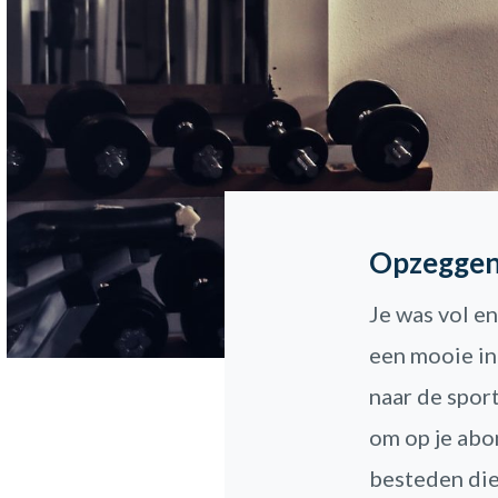
Opzeggen
Je was vol e
een mooie int
naar de spor
om op je abo
besteden die