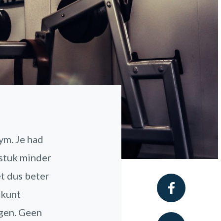
ym. Je had
 stuk minder
t dus beter
 kunt
ggen. Geen