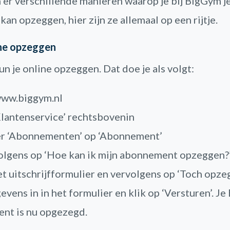
n er verschillende manieren waarop je bij BigGym j
n opzeggen, hier zijn ze allemaal op een rijtje.
ne opzeggen
n je online opzeggen. Dat doe je als volgt:
www.biggym.nl
Klantenservice’ rechtsbovenin
er ‘Abonnementen’ op ‘Abonnement’
olgens op ‘Hoe kan ik mijn abonnement opzeggen?
et uitschrijfformulier en vervolgens op ‘Toch opze
gevens in in het formulier en klik op ‘Versturen’. J
nt is nu opgezegd.