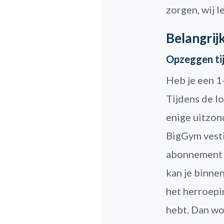
zorgen, wij l
Belangrij
Opzeggen tij
Heb je een 1
Tijdens de lo
enige uitzon
BigGym vestig
abonnement s
kan je binne
het herroepi
hebt. Dan wo