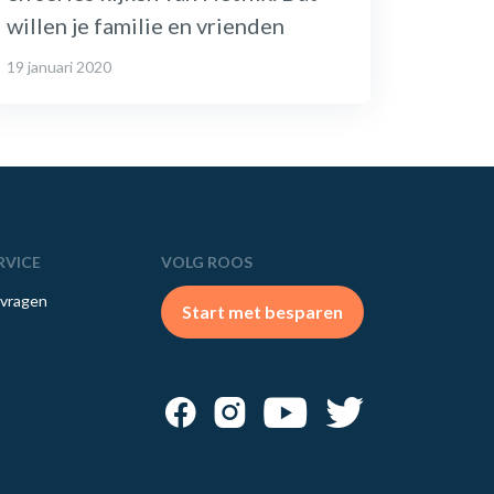
willen je familie en vrienden
19 januari 2020
RVICE
VOLG ROOS
 vragen
Start met besparen