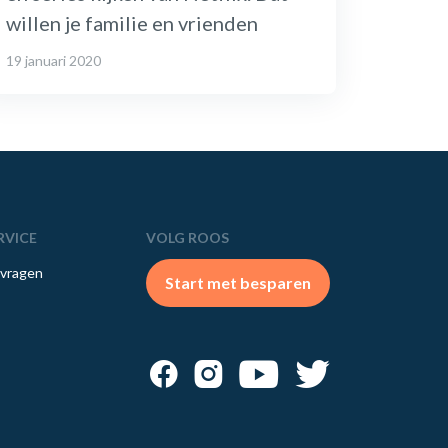
willen je familie en vrienden
19 januari 2020
RVICE
VOLG ROOS
 vragen
Start met besparen