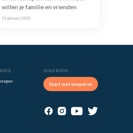
willen je familie en vrienden
19 januari 2020
RVICE
VOLG ROOS
 vragen
Start met besparen