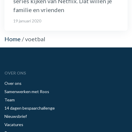
series kijken van Netflix. Dat willen je
familie en vrienden
19 januari 2020
Home
/
voetbal
OVER ONS
Over ons
Samenwerken met Roos
Team
14 dagen bespaarchallenge
Nieuwsbrief
Vacatures