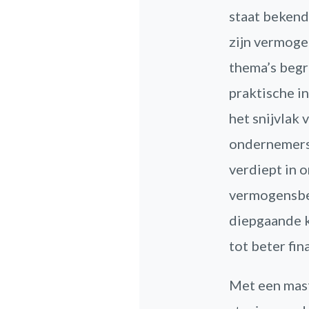
staat bekend
zijn vermoge
thema’s begri
praktische in
het snijvlak
ondernemersc
verdiept in 
vermogensbeh
diepgaande k
tot beter fin
Met een mast