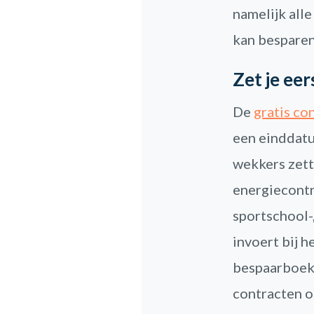
namelijk alle
kan besparen
Zet je ee
De
gratis co
een einddatu
wekkers zett
energiecontr
sportschool-
invoert bij h
bespaarboekje
contracten o