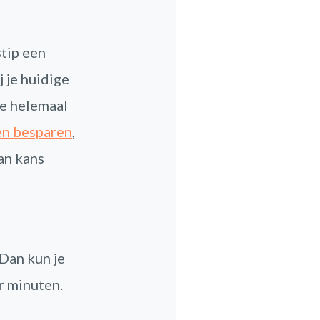
stip een
j je huidige
ie helemaal
ten besparen
,
an kans
 Dan kun je
r minuten.