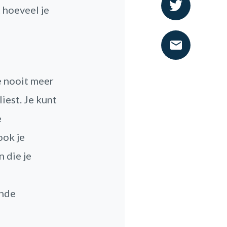
t hoeveel je
e nooit meer
iest. Je kunt
e
ook je
 die je
ende