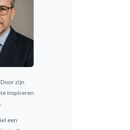
 Door zijn
te inspireren
.
iel een