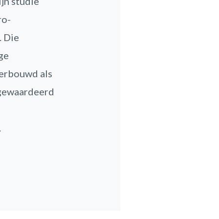
ijn studie
ro-
. Die
ge
derbouwd als
n gewaardeerd
.