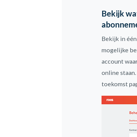
Bekijk wa
abonnem
Bekijk in éé
mogelijke bes
account waar 
online staan.
toekomst pap