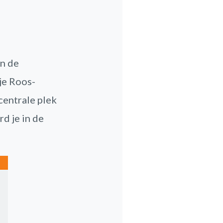
en de
 je Roos-
centrale plek
rd je in de