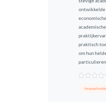
stevige acade
ontwikkelde 
economische 
academische 
praktijkerva
praktisch to
om hun helde
particulieren
bespaarboekj