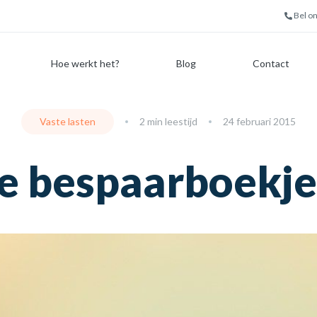
Bel o
Hoe werkt het?
Blog
Contact
Vaste lasten
2 min leestijd
24 februari 2015
ne bespaarboekje