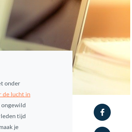
iet onder
r de lucht in
ar ongewild
leden tijd
maak je