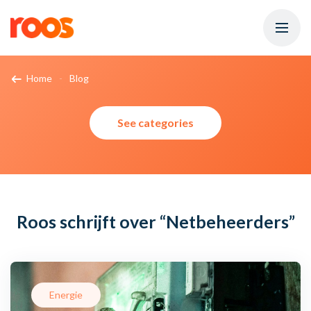
Home
Blog
See categories
Roos schrijft over
“Netbeheerders”
Energie