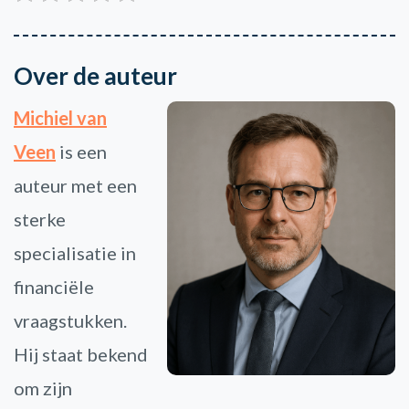
Over de auteur
Michiel van
Veen
is een
auteur met een
sterke
specialisatie in
financiële
vraagstukken.
Hij staat bekend
om zijn