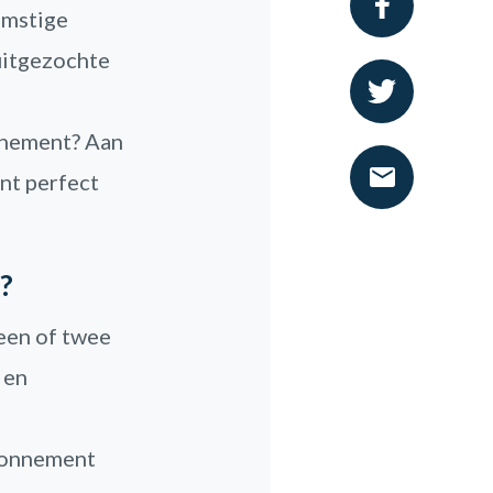
omstige
uitgezochte
nnement? Aan
nt perfect
?
 een of twee
 en
abonnement