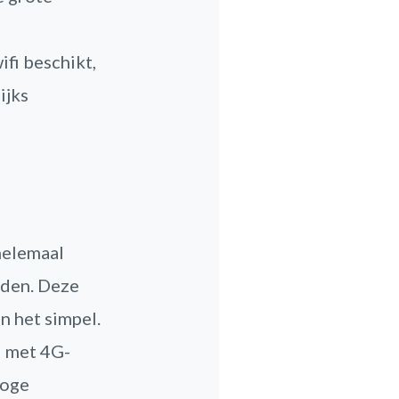
ifi beschikt,
ijks
 helemaal
nden. Deze
en het simpel.
l met 4G-
hoge