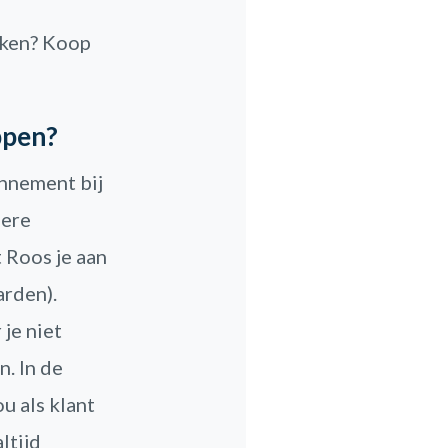
akken? Koop
ppen?
nnement bij
dere
t Roos je aan
rden).
 je niet
n. In de
u als klant
ltijd