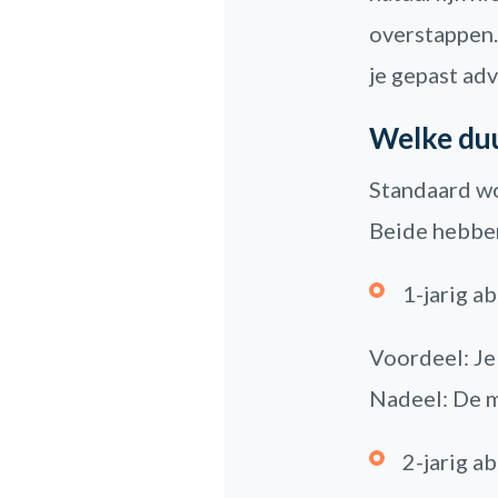
overstappen.
je gepast adv
Welke du
Standaard wo
Beide hebben
1-jarig 
Voordeel: Je
Nadeel: De m
2-jarig 