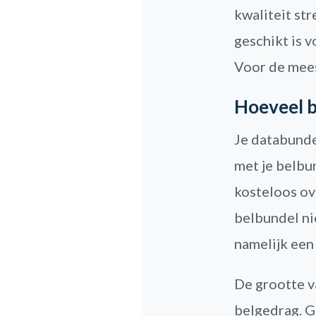
kwaliteit st
geschikt is 
Voor de mees
Hoeveel 
Je databundel
met je belbu
kosteloos ov
belbundel nie
namelijk een
De grootte v
belgedrag. G