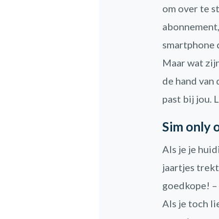
om over te s
abonnement, 
smartphone d
Maar wat zij
de hand van 
past bij jou.
Sim only 
Als je je hui
jaartjes tre
goedkope! – 
Als je toch l