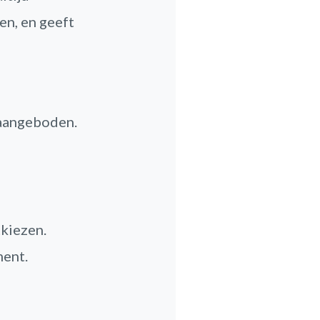
en, en geeft
 aangeboden.
tkiezen.
ment.