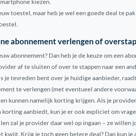
smartphone kiezen.
ieuw toestel, maar heb je wel een goede deal te p
oestel.
ne abonnement verlengen of oversta
ieuw abonnement? Dan heb je de keuze om een abo
ovider af te sluiten of over te stappen naar een an
s je tevreden bent over je huidige aanbieder, raad
ment te verlengen (met eventueel andere voorwaa
n kunnen namelijk korting krijgen. Als je provider
korting aanbiedt, kun je er ook expliciet om vrage
en zal je provider daar wel op ingaan – ze willen jo
et kwijt. Krijg je toch geen betere deal? Dan kun je a