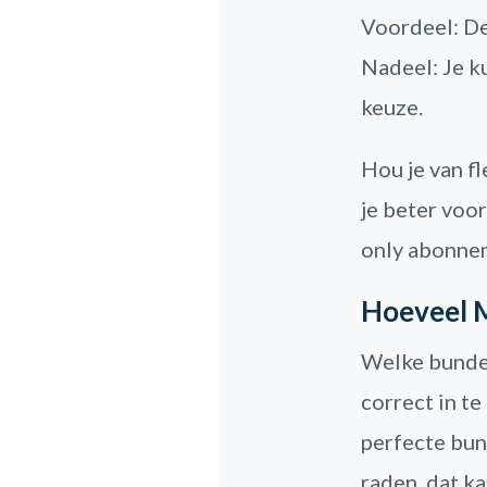
Voordeel: De 
Nadeel: Je ku
keuze.
Hou je van fl
je beter voo
only abonne
Hoeveel M
Welke bundel
correct in te
perfecte bund
raden, dat ka