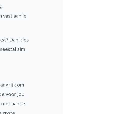
g.
 vast aan je
gst? Dan kies
meestal sim
langrijk om
de voor jou
 niet aan te
e grote