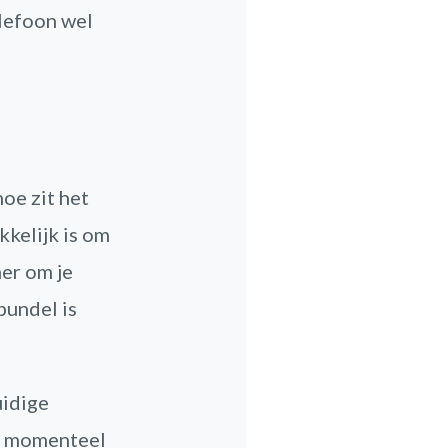
elefoon wel
hoe zit het
kelijk is om
mer om je
bundel is
uidige
je momenteel