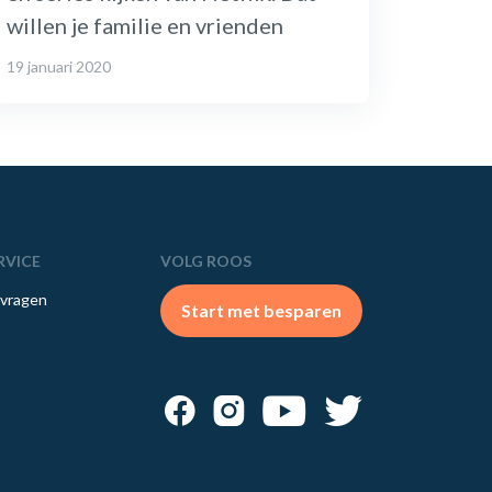
willen je familie en vrienden
19 januari 2020
RVICE
VOLG ROOS
 vragen
Start met besparen