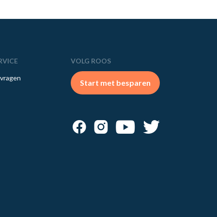
RVICE
VOLG ROOS
 vragen
Start met besparen