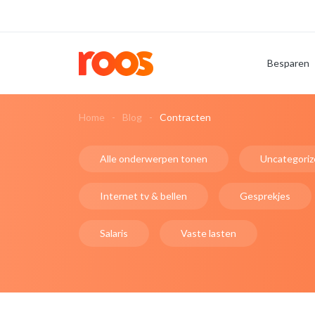
Besparen
Home
Blog
Contracten
Alle onderwerpen tonen
Uncategoriz
Internet tv & bellen
Gesprekjes
Salaris
Vaste lasten