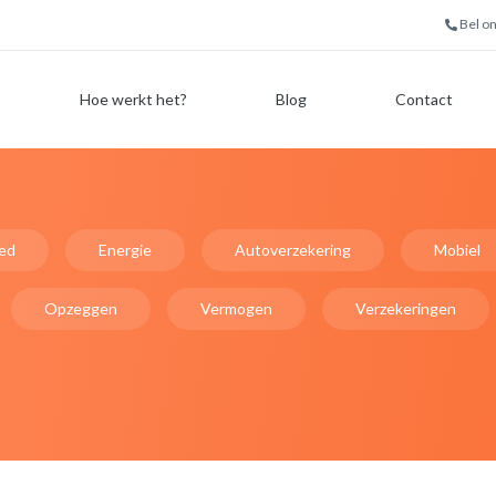
Bel o
Hoe werkt het?
Blog
Contact
ed
Energie
Autoverzekering
Mobiel
Opzeggen
Vermogen
Verzekeringen