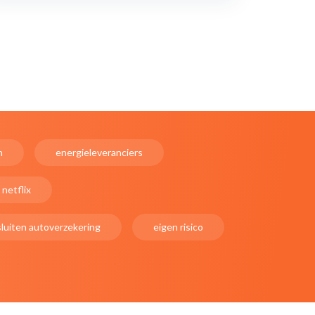
n
energieleveranciers
netflix
sluiten autoverzekering
eigen risico