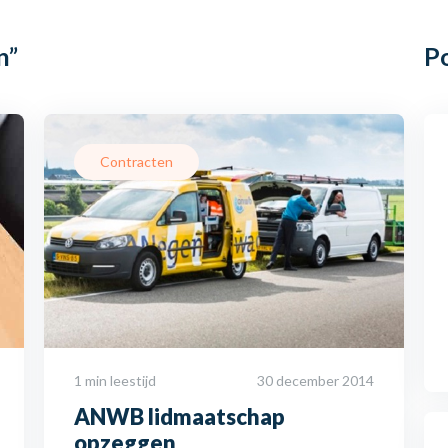
n”
P
Contracten
1 min leestijd
30 december 2014
ANWB lidmaatschap
opzeggen