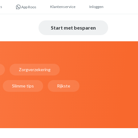
ns
Klantenservice
Inloggen
App Roos
Start met besparen
Zorgverzekering
Slimme tips
Rijkste