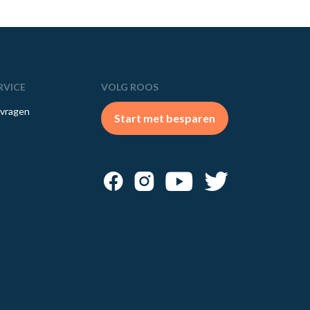
RVICE
VOLG ROOS
 vragen
Start met besparen