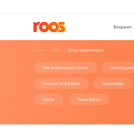
Besparen
Home
Blog
Zorgverzekeringen
Alle onderwerpen tonen
Uncategoriz
Internet tv & bellen
Gesprekjes
Salaris
Vaste lasten