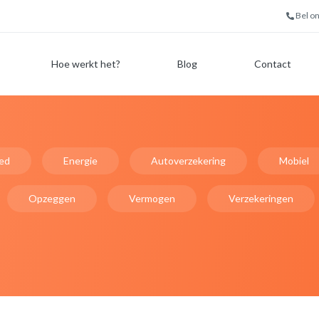
Bel o
Hoe werkt het?
Blog
Contact
ed
Energie
Autoverzekering
Mobiel
Opzeggen
Vermogen
Verzekeringen