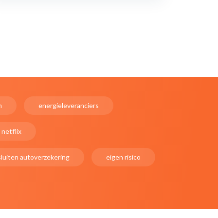
n
energieleveranciers
netflix
sluiten autoverzekering
eigen risico