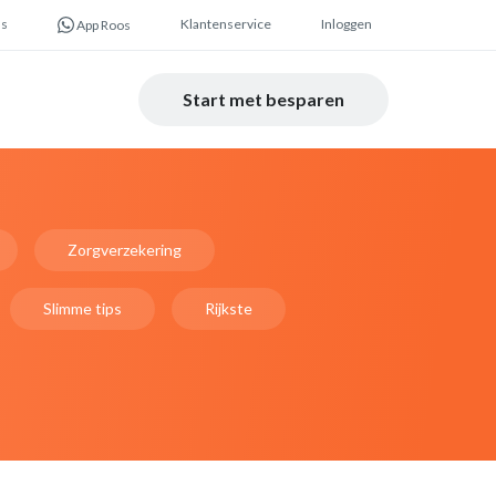
ns
Klantenservice
Inloggen
App Roos
Start met besparen
Zorgverzekering
Slimme tips
Rijkste