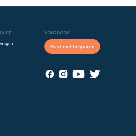
RVICE
VOLG ROOS
 vragen
Start met besparen