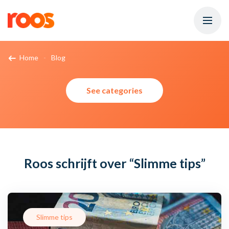
Home
Blog
See categories
Roos schrijft over
“Slimme tips”
Slimme tips