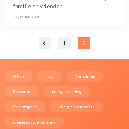
familie en vrienden
19 januari 2020
1
2
Uitleg
Tips
Vergelijken
Besparen
energierekening
Overstappen
energieleveranciers
premie autoverzekering